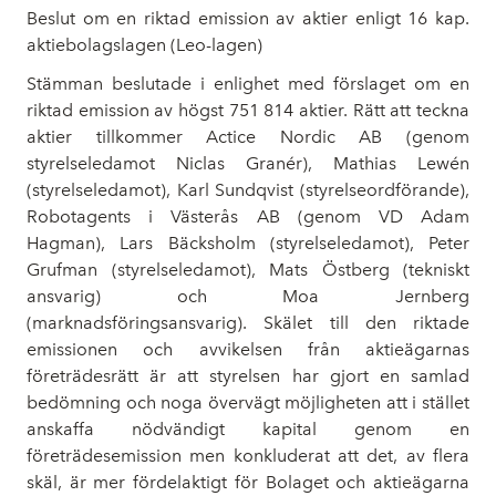
Beslut om en riktad emission av aktier enligt 16 kap.
aktiebolagslagen (Leo-lagen)
Stämman beslutade i enlighet med förslaget om en
riktad emission av högst 751 814 aktier. Rätt att teckna
aktier tillkommer Actice Nordic AB (genom
styrelseledamot Niclas Granér), Mathias Lewén
(styrelseledamot), Karl Sundqvist (styrelseordförande),
Robotagents i Västerås AB (genom VD Adam
Hagman), Lars Bäcksholm (styrelseledamot), Peter
Grufman (styrelseledamot), Mats Östberg (tekniskt
ansvarig) och Moa Jernberg
(marknadsföringsansvarig). Skälet till den riktade
emissionen och avvikelsen från aktieägarnas
företrädesrätt är att styrelsen har gjort en samlad
bedömning och noga övervägt möjligheten att i stället
anskaffa nödvändigt kapital genom en
företrädesemission men konkluderat att det, av flera
skäl, är mer fördelaktigt för Bolaget och aktieägarna