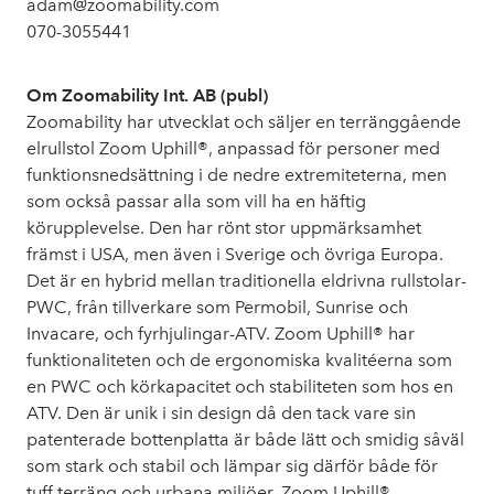
adam@zoomability.com
070-3055441
Om Zoomability Int. AB (publ)
Zoomability har utvecklat och säljer en terränggående
elrullstol Zoom Uphill®, anpassad för personer med
funktionsnedsättning i de nedre extremiteterna, men
som också passar alla som vill ha en häftig
körupplevelse. Den har rönt stor uppmärksamhet
främst i USA, men även i Sverige och övriga Europa.
Det är en hybrid mellan traditionella eldrivna rullstolar-
PWC, från tillverkare som Permobil, Sunrise och
Invacare, och fyrhjulingar-ATV. Zoom Uphill® har
funktionaliteten och de ergonomiska kvalitéerna som
en PWC och körkapacitet och stabiliteten som hos en
ATV. Den är unik i sin design då den tack vare sin
patenterade bottenplatta är både lätt och smidig såväl
som stark och stabil och lämpar sig därför både för
tuff terräng och urbana miljöer. Zoom Uphill®