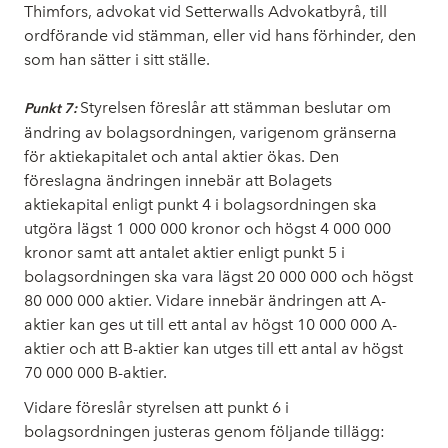
Thimfors, advokat vid Setterwalls Advokatbyrå, till
ordförande vid stämman, eller vid hans förhinder, den
som han sätter i sitt ställe.
Styrelsen föreslår att stämman beslutar om
Punkt 7:
ändring av bolagsordningen, varigenom gränserna
för aktiekapitalet och antal aktier ökas. Den
föreslagna ändringen innebär att Bolagets
aktiekapital enligt punkt 4 i bolagsordningen ska
utgöra lägst 1
000
000 kronor och högst 4
000
000
kronor samt att antalet aktier enligt punkt 5 i
bolagsordningen ska vara lägst 20 000 000 och högst
80 000 000 aktier. Vidare innebär ändringen att A-
aktier kan ges ut till ett antal av högst 10
000
000 A-
aktier och att B-aktier kan utges till ett antal av högst
70
000
000 B-aktier.
Vidare föreslår styrelsen att punkt 6 i
bolagsordningen justeras genom följande tillägg: