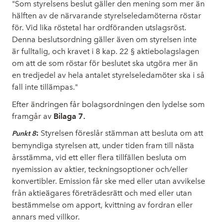
"Som styrelsens beslut gäller den mening som mer än
hälften av de närvarande styrelseledamöterna röstar
för. Vid lika röstetal har ordföranden utslagsröst.
Denna beslutsordning gäller även om styrelsen inte
är fulltalig, och kravet i 8 kap. 22 § aktiebolagslagen
om att de som röstar för beslutet ska utgöra mer än
en tredjedel av hela antalet styrelseledamöter ska i så
fall inte tillämpas."
Efter ändringen får bolagsordningen den lydelse som
framgår av
Bilaga 7.
:
Styrelsen föreslår stämman att besluta om att
Punkt 8
bemyndiga styrelsen att, under tiden fram till nästa
årsstämma, vid ett eller flera tillfällen besluta om
nyemission av aktier, teckningsoptioner och/eller
konvertibler. Emission får ske med eller utan avvikelse
från aktieägares företrädesrätt och med eller utan
bestämmelse om apport, kvittning av fordran eller
annars med villkor.