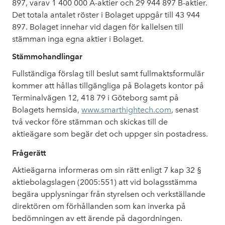
897, varav 1 400 000 A-aktier och 29 944 897 B-aktier.
Det totala antalet röster i Bolaget uppgår till 43 944
897. Bolaget innehar vid dagen för kallelsen till
stämman inga egna aktier i Bolaget.
Stämmohandlingar
Fullständiga förslag till beslut samt fullmaktsformulär
kommer att hållas tillgängliga på Bolagets kontor på
Terminalvägen 12, 418 79 i Göteborg samt på
Bolagets hemsida,
www.smarthightech.com
, senast
två veckor före stämman och skickas till de
aktieägare som begär det och uppger sin postadress.
Frågerätt
Aktieägarna informeras om sin rätt enligt 7 kap 32 §
aktiebolagslagen (2005:551) att vid bolagsstämma
begära upplysningar från styrelsen och verkställande
direktören om förhållanden som kan inverka på
bedömningen av ett ärende på dagordningen.