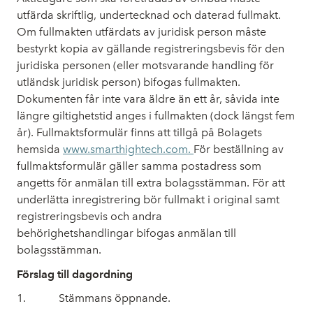
utfärda skriftlig, undertecknad och daterad fullmakt.
Om fullmakten utfärdats av juridisk person måste
bestyrkt kopia av gällande registreringsbevis för den
juridiska personen (eller motsvarande handling för
utländsk juridisk person) bifogas fullmakten.
Dokumenten får inte vara äldre än ett år, såvida inte
längre giltighetstid anges i fullmakten (dock längst fem
år). Fullmaktsformulär finns att tillgå på Bolagets
hemsida
www.smarthightech.com
.
För beställning av
fullmaktsformulär gäller samma postadress som
angetts för anmälan till extra bolagsstämman. För att
underlätta inregistrering bör fullmakt i original samt
registreringsbevis och andra
behörighetshandlingar
bifogas anmälan till
bolagsstämman.
Förslag till dagordning
Stämmans öppnande.