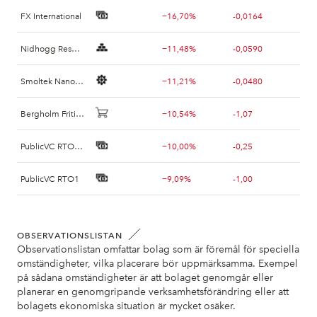
FX International
−16,70%
-0,0164
Nidhogg Resources Holding
−11,48%
-0,0590
Smoltek Nanotech Holding AB TO 9
−11,21%
-0,0480
Bergholm Fritidsfordon
−10,54%
-1,07
PublicVC RTO2 B
−10,00%
-0,25
PublicVC RTO1
−9,09%
-1,00
Smoltek
−6,10%
-0,09
OBSERVATIONSLISTAN
Slottsviken B
−4,48%
-1,20
Observationslistan omfattar bolag som är föremål för speciella
omständigheter, vilka placerare bör uppmärksamma. Exempel
Xoma
−3,56%
-0,0165
på sådana omständigheter är att bolaget genomgår eller
planerar en genomgripande verksamhetsförändring eller att
bolagets ekonomiska situation är mycket osäker.
Bio-Works Technologies
−3,55%
-0,12