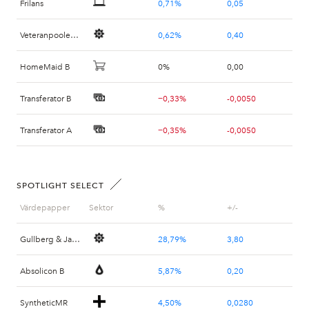
Frilans
0,71%
0,05
Veteranpoolen B
0,62%
0,40
HomeMaid B
0%
0,00
Transferator B
−0,33%
-0,0050
Transferator A
−0,35%
-0,0050
Gosol Energy Group
−3,00%
-0,0180
SPOTLIGHT SELECT
Värdepapper
Sektor
%
+/-
Gullberg & Jansson
28,79%
3,80
Absolicon B
5,87%
0,20
SyntheticMR
4,50%
0,0280