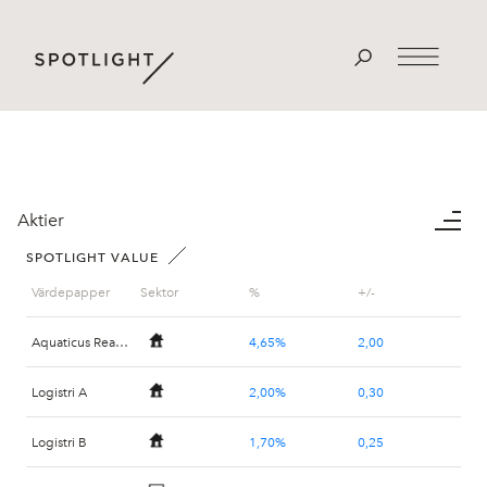
Aktier
SPOTLIGHT VALUE
Värdepapper
Sektor
%
+/-
Aquaticus Real Estate
4,65%
2,00
Logistri A
2,00%
0,30
Logistri B
1,70%
0,25