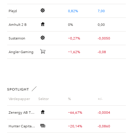
Plejd
0,82%
7,00
Amhult 2 B
0%
0,00
Sustainion
−0,27%
-0,0050
Angler Gaming
−1,62%
-0,08
SPOTLIGHT
Värdepapper
Sektor
%
+/-
Zenergy AB TR B
−66,67%
-0,0004
Hunter Capital RTO2
−20,14%
-0,0860