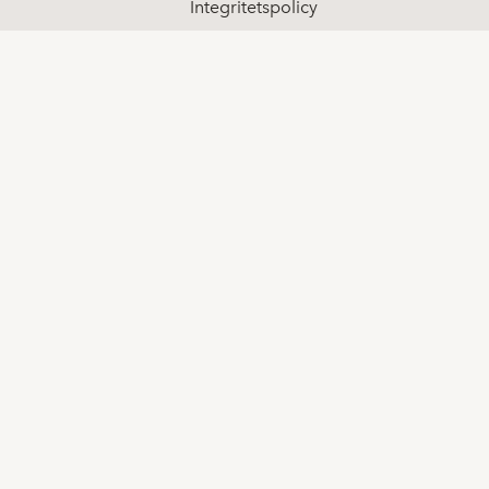
Integritetspolicy
Klagomål
Visselblåsning
Sociala medier
LinkedIn
Youtube
Facebook
Kontakt
08-511 68 000
info@spotlightstockmarket.com
Koncerninformation