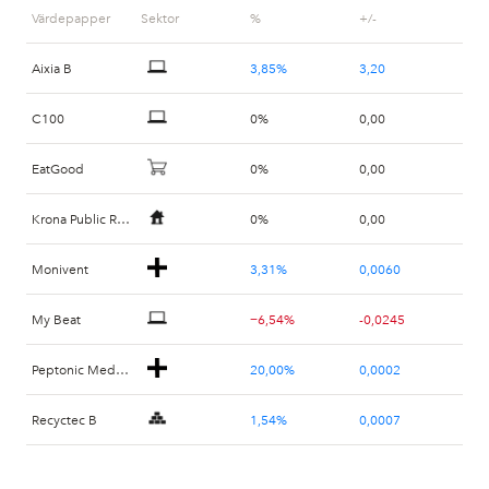
Värdepapper
Sektor
%
+/-
Sound Dimension
−3,20%
-0,0230
Aixia B
3,85%
3,20
Stockholm Treasury
−3,15%
-0,0080
C100
0%
0,00
Abera Bioscience
−2,98%
-0,26
EatGood
0%
0,00
Vidhance
−2,95%
-0,20
Krona Public Real Estate
0%
0,00
Suntrade Group B
−2,91%
-0,0012
Monivent
3,31%
0,0060
Preservium Property
−2,80%
-1,50
My Beat
−6,54%
-0,0245
Peptonic Medical
20,00%
0,0002
Recyctec B
1,54%
0,0007
Sociallite US
−10,43%
-0,0510