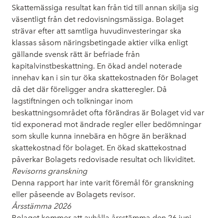
Skattemässiga resultat kan från tid till annan skilja sig
väsentligt från det redovisningsmässiga. Bolaget
strävar efter att samtliga huvudinvesteringar ska
klassas såsom näringsbetingade aktier vilka enligt
gällande svensk rätt är befriade från
kapitalvinstbeskattning. En ökad andel noterade
innehav kan i sin tur öka skattekostnaden för Bolaget
då det där föreligger andra skatteregler. Då
lagstiftningen och tolkningar inom
beskattningsområdet ofta förändras är Bolaget vid var
tid exponerad mot ändrade regler eller bedömningar
som skulle kunna innebära en högre än beräknad
skattekostnad för bolaget. En ökad skattekostnad
påverkar Bolagets redovisade resultat och likviditet.
Revisorns granskning
Denna rapport har inte varit föremål för granskning
eller påseende av Bolagets revisor.
Årsstämma 2026
Bolaget kommer att avhålla årsstämma den 26 juni