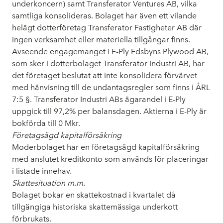
underkoncern) samt Transferator Ventures AB, vilka
samtliga konsolideras. Bolaget har även ett vilande
helägt dotterföretag Transferator Fastigheter AB där
ingen verksamhet eller materiella tillgångar finns.
Avseende engagemanget i E-Ply Edsbyns Plywood AB,
som sker i dotterbolaget Transferator Industri AB, har
det företaget beslutat att inte konsolidera förvärvet
med hänvisning till de undantagsregler som finns i ÅRL
7:5 §. Transferator Industri ABs ägarandel i E-Ply
uppgick till 97,2% per balansdagen. Aktierna i E-Ply är
bokförda till 0 Mkr.
Företagsägd kapitalförsäkring
Moderbolaget har en företagsägd kapitalförsäkring
med anslutet kreditkonto som används för placeringar
i listade innehav.
Skattesituation m.m.
Bolaget bokar en skattekostnad i kvartalet då
tillgängiga historiska skattemässiga underkott
förbrukats.