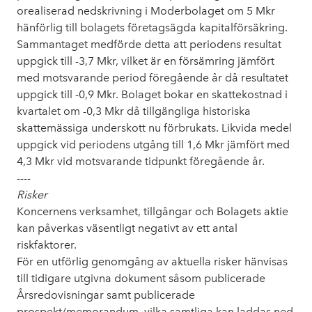
orealiserad nedskrivning i Moderbolaget om 5 Mkr
hänförlig till bolagets företagsägda kapitalförsäkring.
Sammantaget medförde detta att periodens resultat
uppgick till -3,7 Mkr, vilket är en försämring jämfört
med motsvarande period föregående år då resultatet
uppgick till -0,9 Mkr. Bolaget bokar en skattekostnad i
kvartalet om -0,3 Mkr då tillgängliga historiska
skattemässiga underskott nu förbrukats. Likvida medel
uppgick vid periodens utgång till 1,6 Mkr jämfört med
4,3 Mkr vid motsvarande tidpunkt föregående år.
----
Risker
Koncernens verksamhet, tillgångar och Bolagets aktie
kan påverkas väsentligt negativt av ett antal
riskfaktorer.
För en utförlig genomgång av aktuella risker hänvisas
till tidigare utgivna dokument såsom publicerade
Årsredovisningar samt publicerade
prospekt/memorandum, vilka samtliga kan laddas ned