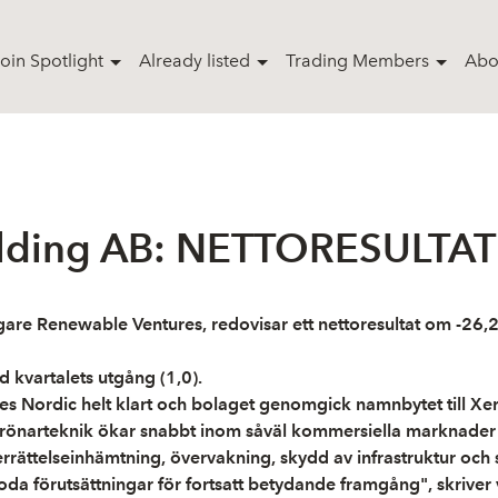
oin Spotlight
Already listed
Trading Members
Abo
Holding AB: NETTORESULTA
e Renewable Ventures, redovisar ett nettoresultat om -26,2 m
d kvartalets utgång (1,0).
res Nordic helt klart och bolaget genomgick namnbytet till Xe
drönarteknik ökar snabbt inom såväl kommersiella marknader 
ttelseinhämtning, övervakning, skydd av infrastruktur och spe
da förutsättningar för fortsatt betydande framgång", skriver 